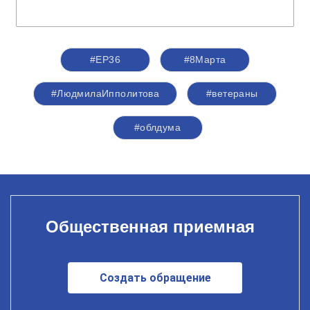
#ЕР36
#8Марта
#ЛюдмилаИпполитова
#ветераны
#облдума
Общественная приемная
Создать обращение