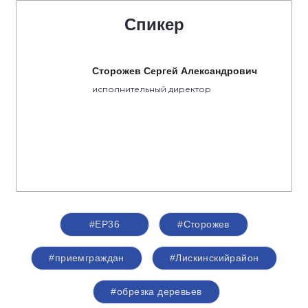
Спикер
Сторожев Сергей Александрович
исполнительный директор
#ЕР36
#Сторожев
#приемграждан
#Лискинскийрайон
#обрезка деревьев