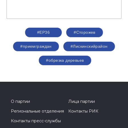
#ЕР36
#Сторожев
#приемграждан
#Лискинскийрайон
#обрезка деревьев
О партии
Лица партии
Региональные отделения
Контакты РИК
Контакты пресс-службы