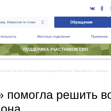
Обращение
тельность
Местные отделения
Приемная
ПОДДЕРЖКА УЧАСТНИКОВ СВО
ственной приемной Председателя Партии
Президиум регионального политического совета
Россия» Помогла Решить Вопросы Жителей Павловского Района
» помогла решить в
йона