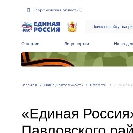
Воронежская область
О партии
Лица партии
Наша дея
Местные общественные приемные Партии
Руководитель Региональной обще
Народная программа «Единой России»
Главная
Наша Деятельность
Новости
«Единая 
«Единая Россия
Павловского ра