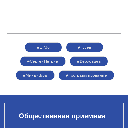
#ЕР36
#Гусев
#СергейПетрин
#Верховцев
#Минцифра
#программирование
Общественная приемная