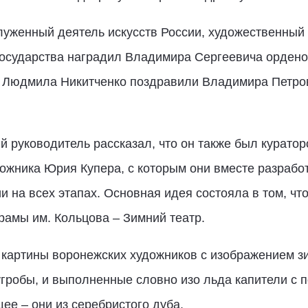
луженный деятель искусств России, художественный
 государства наградил Владимира Сергеевича орденом
и Людмила Никитченко поздравили Владимира Петров
й руководитель рассказал, что он также был куратор
жника Юрия Купера, с которым они вместе разработ
и на всех этапах. Основная идея состояла в том, чт
рамы им. Кольцова – Зимний театр.
 картины воронежских художников с изображением з
робы, и выполненные словно изо льда капители с по
е – они из серебристого дуба.