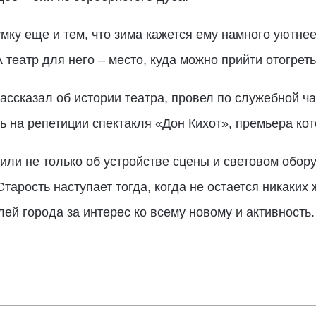
ку еще и тем, что зима кажется ему намного уютнее,
 А театр для него – место, куда можно прийти отогре
ссказал об истории театра, провел по служебной ча
на репетиции спектакля «Дон Кихот», премьера кото
или не только об устройстве сцены и световом обору
тарость наступает тогда, когда не остается никаких
ей города за интерес ко всему новому и активность.