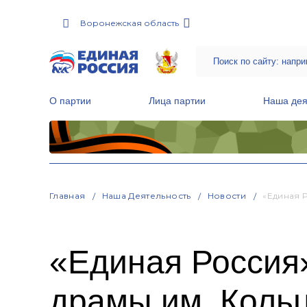
Воронежская область
О партии
Лица партии
Наша дея
Местные общественные приемные Партии
Руководитель Региональной обще
Народная программа «Единой России»
Главная
Наша Деятельность
Новости
«Единая 
«Единая Россия»
драмы им. Кольц