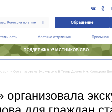
Обращение
тельность
Местные отделения
Приемная
ПОДДЕРЖКА УЧАСТНИКОВ СВО
ственной приемной Председателя Партии
Президиум регионального политического совета
Россия» Организовала Экскурсию В Театр Драмы Им. Кольцова Дл
 организовала экск
ова для граждан ст