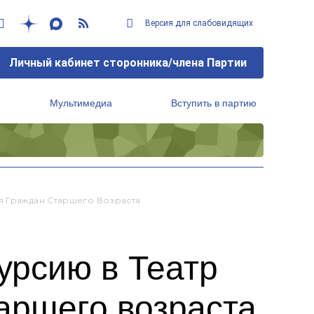
Версия для слабовидящих
Личный кабинет сторонника/члена Партии
Мультимедиа
Вступить в партию
Региональный исполнительный комитет
я Граждан Старшего Возраста
урсию в Театр
аршего возраста