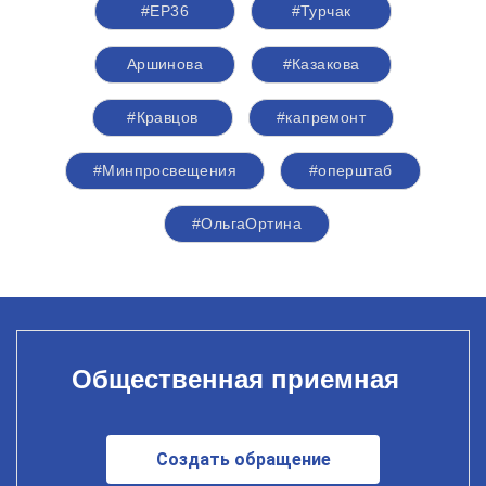
#ЕР36
#Турчак
​​​​​​​Аршинова
#Казакова
#Кравцов
#капремонт
#Минпросвещения
#оперштаб
#ОльгаОртина
Общественная приемная
Создать обращение