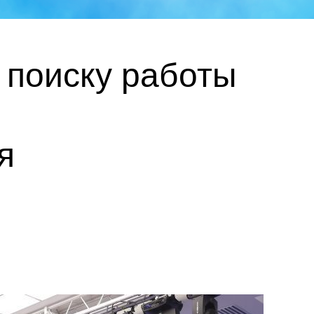
 поиску работы
я