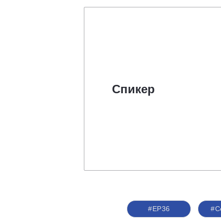
Спикер
#ЕР36
#С