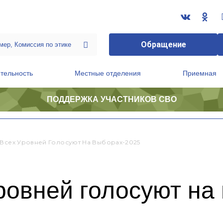
Обращение
тельность
Местные отделения
Приемная
ПОДДЕРЖКА УЧАСТНИКОВ СВО
ственной приемной Председателя Партии
Президиум регионального политического совета
 Всех Уровней Голосуют На Выборах-2025
ровней голосуют на