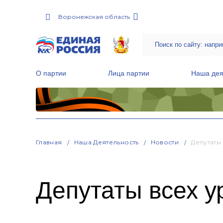
Воронежская область
О партии
Лица партии
Наша дея
Местные общественные приемные Партии
Руководитель Региональной обще
Народная программа «Единой России»
Главная
Наша Деятельность
Новости
Депутаты
Депутаты всех у