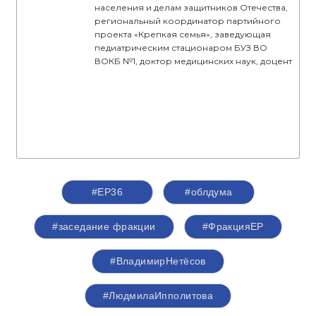
населения и делам защитников Отечества,
региональный координатор партийного
проекта «Крепкая семья», заведующая
педиатрическим стационаром БУЗ ВО
ВОКБ №1, доктор медицинских наук, доцент
#ЕР36
#облдума
#заседание фракции
#ФракцияЕР
#ВладимирНетёсов
#ЛюдмилаИпполитова