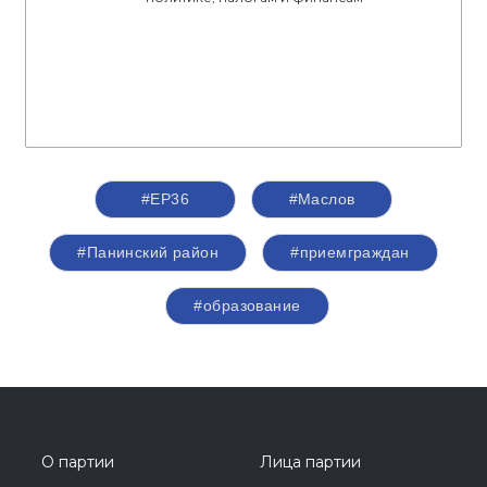
#ЕР36
#Маслов
#Панинский район
#приемграждан
#образование
О партии
Лица партии