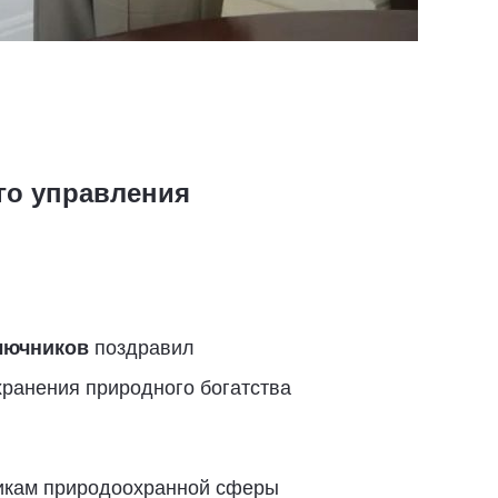
го управления
лючников
поздравил
хранения природного богатства
никам природоохранной сферы