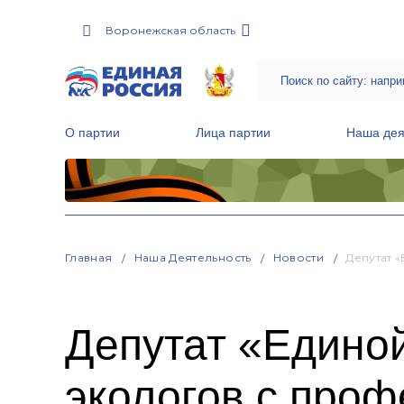
Воронежская область
О партии
Лица партии
Наша дея
Местные общественные приемные Партии
Руководитель Региональной обще
Народная программа «Единой России»
Главная
Наша Деятельность
Новости
Депутат 
Депутат «Едино
экологов с про