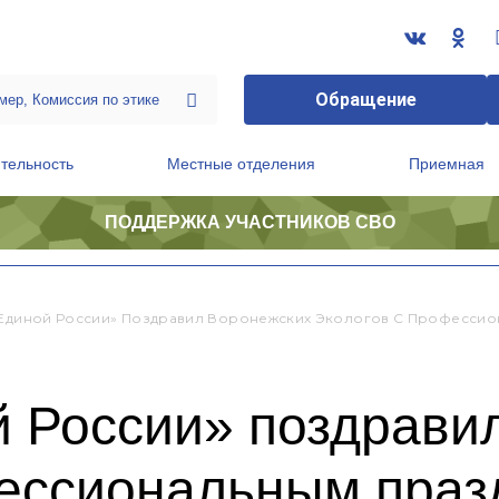
Обращение
тельность
Местные отделения
Приемная
ПОДДЕРЖКА УЧАСТНИКОВ СВО
ственной приемной Председателя Партии
Президиум регионального политического совета
«Единой России» Поздравил Воронежских Экологов С Професси
й России» поздрави
фессиональным праз