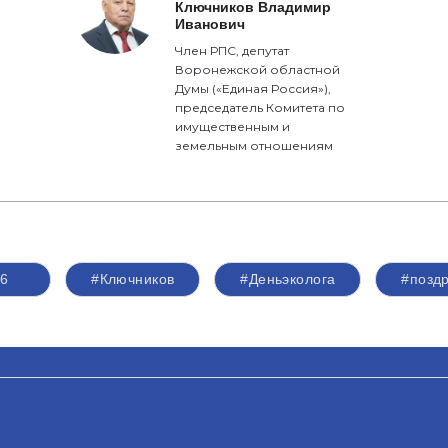
Ключников Владимир
Иванович
Член РПС, депутат
Воронежской областной
Думы («Единая Россия»),
председатель Комитета по
имущественным и
земельным отношениям
6
#Ключников
#Деньэколога
#позд