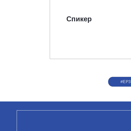
Спикер
#ЕР3