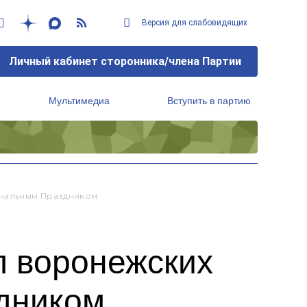
Версия для слабовидящих
Личный кабинет сторонника/члена Партии
Мультимедиа
Вступить в партию
Региональный исполнительный комитет
ональным Праздником
л воронежских
дником