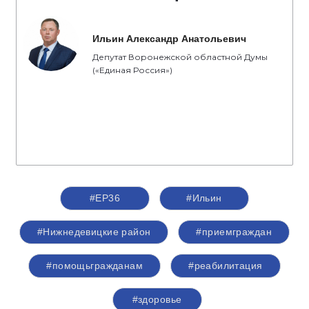
Ильин Александр Анатольевич
Депутат Воронежской областной Думы
(«Единая Россия»)
#ЕР36
#Ильин
#Нижнедевицкие район
#приемграждан
#помощьгражданам
#реабилитация
#здоровье