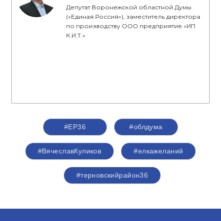
Депутат Воронежской областной Думы
(«Единая Россия»), заместитель директора
по производству ООО предприятие «ИП
К.И.Т.»
#ЕР36
#облдума
#ВячеславКуликов
#елкажеланий
#терновскийрайон36