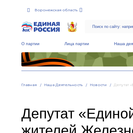
Воронежская область
О партии
Лица партии
Наша дея
Местные общественные приемные Партии
Руководитель Региональной обще
Народная программа «Единой России»
Главная
Наша Деятельность
Новости
Депутат 
Депутат «Единой
жителей Железн