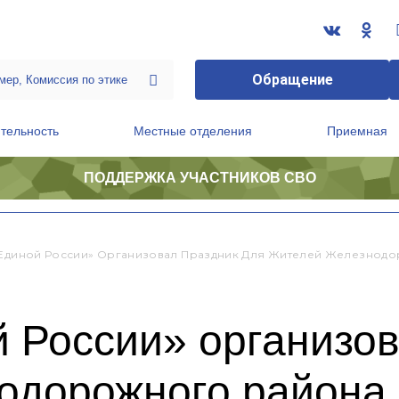
Обращение
тельность
Местные отделения
Приемная
ПОДДЕРЖКА УЧАСТНИКОВ СВО
ственной приемной Председателя Партии
Президиум регионального политического совета
«Единой России» Организовал Праздник Для Жителей Железнодо
 России» организов
одорожного района 