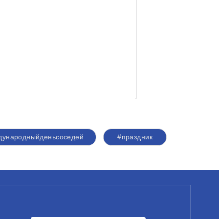
дународныйденьсоседей
#праздник