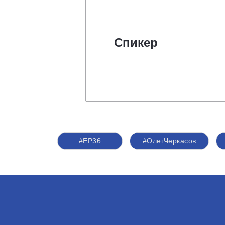
Спикер
#ЕР36
#ОлегЧеркасов