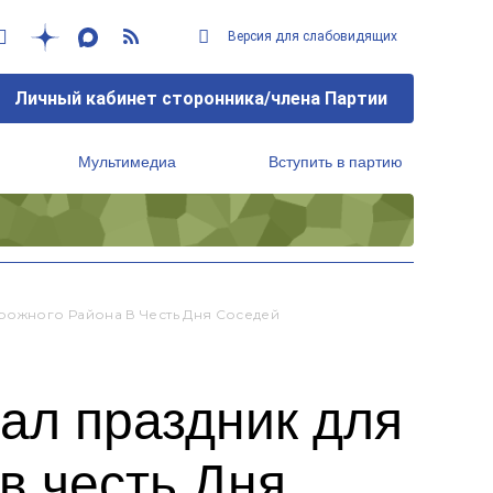
Версия для слабовидящих
Личный кабинет сторонника/члена Партии
Мультимедиа
Вступить в партию
Региональный исполнительный комитет
рожного Района В Честь Дня Соседей
ал праздник для
в честь Дня