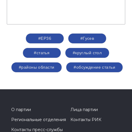
#ЕР36
#Гусев
#статья
#круглый стол
#районы области
#обсуждение статьи
О партии
Лица партии
Региональные отделения
Контакты РИК
Контакты пресс-службы