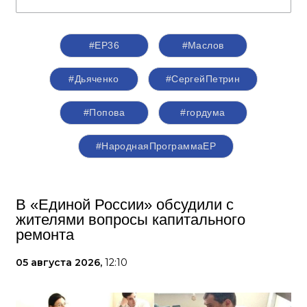
#ЕР36
#Маслов
#Дьяченко
#СергейПетрин
#Попова
#гордума
#НароднаяПрограммаЕР
В «Единой России» обсудили с
жителями вопросы капитального
ремонта
05 августа 2026,
12:10