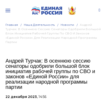
Главная
Наша Деятельность
Новости
Андрей
Турчак: В Осеннюю Сессию Сенаторы Одобрили Большой
Блок Инициатив Рабочей Группы По СВО И Законов
«Единой России» Для Реализации Народной Программы
Партии
Андрей Турчак: В осеннюю сессию
сенаторы одобрили большой блок
инициатив рабочей группы по СВО и
законов «Единой России» для
реализации народной программы
партии
22 декабря 2023,
14:56