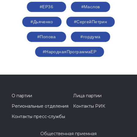
#ЕР36
#Маслов
#Дьяченко
#СергейПетрин
#Попова
#гордума
#НароднаяПрограммаЕР
О партии
Лица партии
Региональные отделения
Контакты РИК
Контакты пресс-службы
Общественная приемная