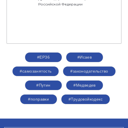
Российской Федерации
#ЕР36
#Исаев
#самозанятость
#законодательство
#Путин
#Медведев
#поправки
#Трудовойкодекс