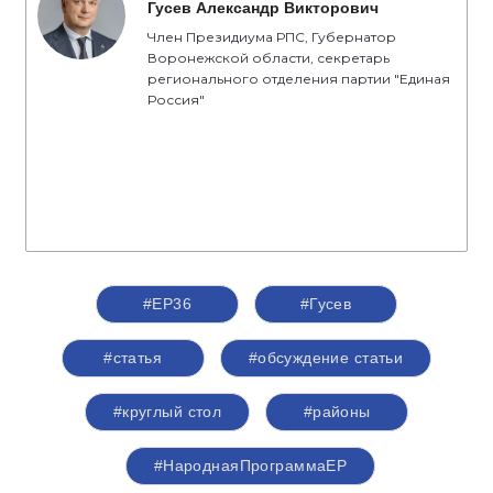
Гусев Александр Викторович
Член Президиума РПС, Губернатор
Воронежской области, секретарь
регионального отделения партии "Единая
Россия"
#ЕР36
#Гусев
#статья
#обсуждение статьи
#круглый стол
#районы
#НароднаяПрограммаЕР