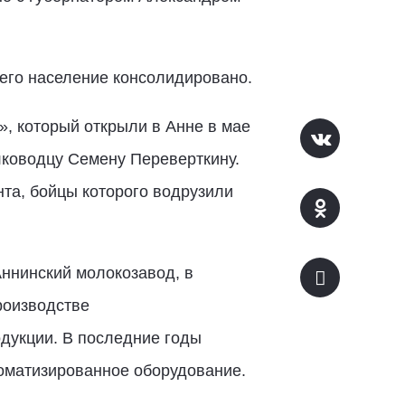
 его население консолидировано.
, который открыли в Анне в мае
лководцу Семену Переверткину.
нта, бойцы которого водрузили
Аннинский молокозавод, в
роизводстве
одукции. В последние годы
оматизированное оборудование.