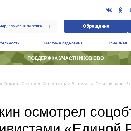
Обращение
тельность
Местные отделения
Приемная
ПОДДЕРЖКА УЧАСТНИКОВ СВО
ственной приемной Председателя Партии
Президиум регионального политического совета
р Сидякин Осмотрел Соцобъекты И Встретился С Активистами «Е
кин осмотрел соцоб
тивистами «Единой 