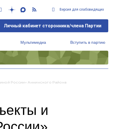
Версия для слабовидящих
Личный кабинет сторонника/члена Партии
Мультимедиа
Вступить в партию
Региональный исполнительный комитет
диной России» Аннинского Района
ъекты и
России»