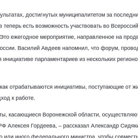
ультатах, достигнутых муниципалитетом за последн
ов теперь есть возможность участвовать во Всерос
 Это ежегодное мероприятие, направленное на прод
оссии. Василий Авдеев напомнил, что форум, пров
 инициативе парламентариев из нескольких регионов
 как отрабатываются инициативы, поступающие от жи
ход к работе.
ты, касающиеся Воронежской области, осуществляют
Ф Алексея Гордеева, – рассказал Александр Сидякин
го или иного федерального министра, чтобы совмест