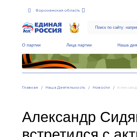
Воронежская область
О партии
Лица партии
Наша дея
Местные общественные приемные Партии
Руководитель Региональной обще
Народная программа «Единой России»
Главная
Наша Деятельность
Новости
Александ
Александр Сидя
встретился с ак