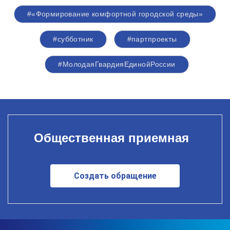
#«Формирование комфортной городской среды»
#субботник
#партпроекты
#МолодаяГвардияЕдинойРоссии
Общественная приемная
Создать обращение