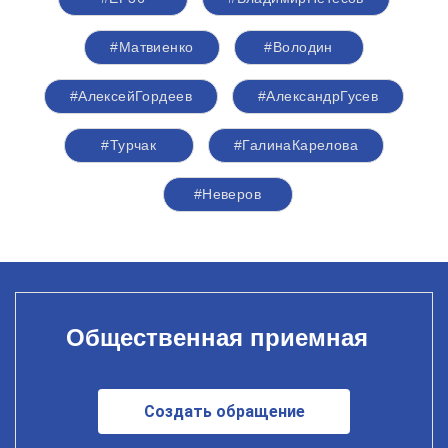
#Матвиенко
#Володин
#АлексейГордеев
#АлександрГусев
#Турчак
#ГалинаКарелова
#Неверов
Общественная приемная
Создать обращение