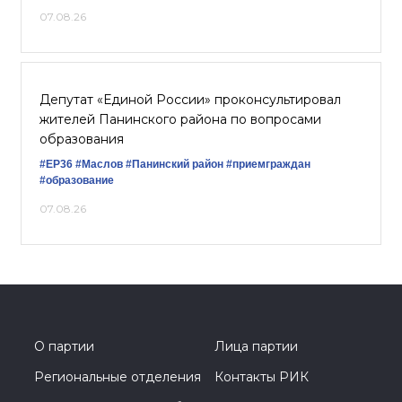
07.08.26
Депутат «Единой России» проконсультировал
жителей Панинского района по вопросами
образования
#ЕР36
#Маслов
#Панинский район
#приемграждан
#образование
07.08.26
О партии
Лица партии
Региональные отделения
Контакты РИК