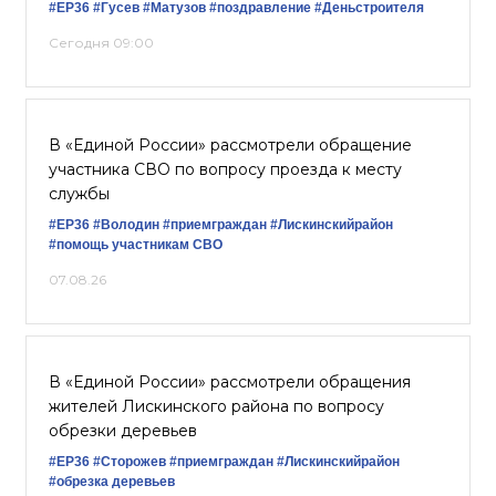
#ЕР36
#Гусев
#Матузов
#поздравление
#Деньстроителя
Сегодня 09:00
В «Единой России» рассмотрели обращение
участника СВО по вопросу проезда к месту
службы
#ЕР36
#Володин
#приемграждан
#Лискинскийрайон
#помощь участникам СВО
07.08.26
В «Единой России» рассмотрели обращения
жителей Лискинского района по вопросу
обрезки деревьев
#ЕР36
#Сторожев
#приемграждан
#Лискинскийрайон
#обрезка деревьев