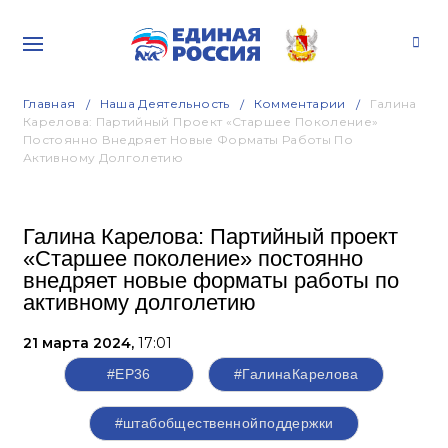
Главная
Наша Деятельность
Комментарии
Галина
Карелова: Партийный Проект «Старшее Поколение»
Постоянно Внедряет Новые Форматы Работы По
Активному Долголетию
Галина Карелова: Партийный проект
«Старшее поколение» постоянно
внедряет новые форматы работы по
активному долголетию
21 марта 2024,
17:01
#ЕР36
#ГалинаКарелова
#штабобщественнойподдержки